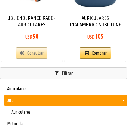
JBL ENDURANCE RACE -
AURICULARES
AURICULARES
INALÁMBRICOS JBL TUNE
INALÁMBRICOS CON MICRO
FLEX AZÚL CANCELACIÓN
90
105
USD
USD
- INEAR
DE RUIDO
Consultar
Comprar
Filtrar
Auriculares
JBL
Auriculares
Motorola