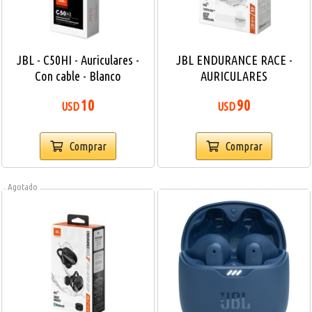
JBL - C50HI - Auriculares -
JBL ENDURANCE RACE -
Con cable - Blanco
AURICULARES
INALÁMBRICOS CON MICRO
10
90
USD
USD
- INEAR
Comprar
Comprar
Agotado