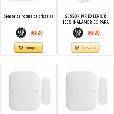
Sensor de rotura de cristales
SENSOR PIR EXTERIOR
100% INALAMBRICO PARA
ALARMAS GSM 433MHZ
29
%
49
%
20
20
USD
USD
OFF
OFF
Comprar
Consultar