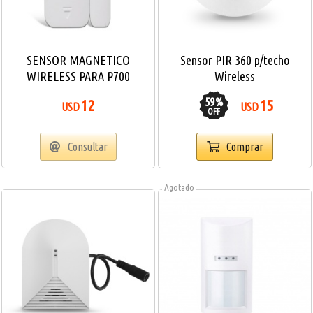
SENSOR MAGNETICO
Sensor PIR 360 p/techo
WIRELESS PARA P700
Wireless
59
%
12
15
USD
USD
OFF
Consultar
Comprar
Agotado