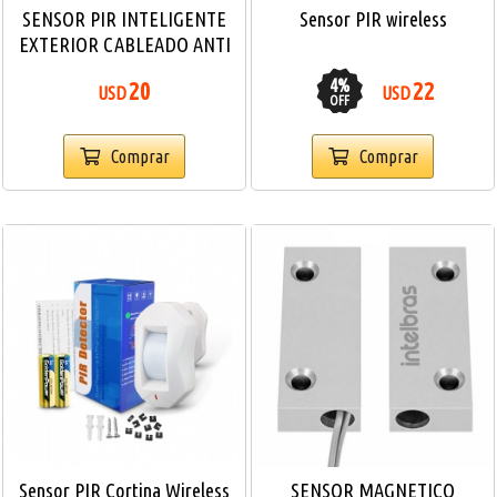
SENSOR PIR INTELIGENTE
Sensor PIR wireless
EXTERIOR CABLEADO ANTI
MASC 4-TECH
4
%
20
22
USD
USD
OFF
Comprar
Comprar
Sensor PIR Cortina Wireless
SENSOR MAGNETICO